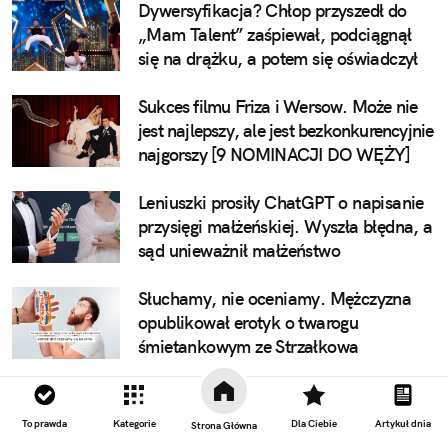
Dywersyfikacja? Chłop przyszedł do
„Mam Talent” zaśpiewał, podciągnął
się na drążku, a potem się oświadczył
Sukces filmu Friza i Wersow. Może nie
jest najlepszy, ale jest bezkonkurencyjnie
najgorszy [9 NOMINACJI DO WĘŻY]
Leniuszki prosiły ChatGPT o napisanie
przysięgi małżeńskiej. Wyszła błędna, a
sąd unieważnił małżeństwo
Słuchamy, nie oceniamy. Mężczyzna
opublikował erotyk o twarogu
śmietankowym ze Strzałkowa
To prawda
Kategorie
Dla Ciebie
Artykuł dnia
Strona Główna
W tym miejscu miał pojawić się niestandardowy