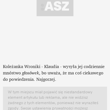
Koleżanka Wroniki - Klaudia - wysyła jej codziennie 
mnóstwo 
głosówek
, bo uważa, że ma coś ciekawego 
do powiedzenia. Najgorzej.  
W tym miejscu miał pojawić się niestandardowy 
element artykułu lub reklama, ale nie widzisz 
żadnego z tych elementów, ponieważ nie wyraziłeś 
zgody. Swoje ustawienia prywatności możesz 