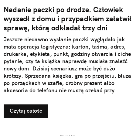
Nadanie paczki po drodze. Człowiek
wyszedł z domu i przypadkiem załatwił
sprawę, którą odkładał trzy dni
Jeszcze niedawno wysłanie paczki wyglądało jak
mała operacja logistyczna: karton, taśma, adres,
drukarka, etykieta, punkt, godziny otwarcia i ciche
pytanie, czy ta książka naprawdę musiała znaleźć
nowy dom. Dzisiaj scenariusz może być dużo
krótszy. Sprzedana książka, gra po przejściu, bluza
po porządkach w szafie, drobny prezent albo
akcesoria do telefonu nie muszą czekać przy
drzwiach „do jutra”. Wystarczy aplikacja InPost
Mobile, dobrze zapakowana paczka i najbliższy
Czytaj całość
automat Paczkomat®.