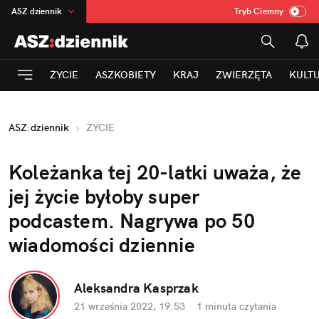
ASZ
:
dziennik
Tryb Ciemny
na
:
Temat
INN
:
Poland
ŻYCIE
ASZKOBIETY
KRAJ
ZWIERZĘTA
KULT
mama
:
DU
dad
:
HERO
ASZ
:
dziennik
ŻYCIE
Rozrywka
Koleżanka tej 20-latki uważa, że 
jej życie byłoby super 
podcastem. Nagrywa po 50 
wiadomości dziennie
Aleksandra Kasprzak
21 września 2022, 19:53
·
1 minuta
 czytania