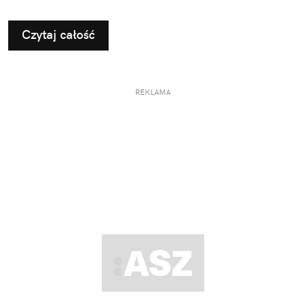
drzwiach „do jutra”. Wystarczy aplikacja InPost
Mobile, dobrze zapakowana paczka i najbliższy
Czytaj całość
automat Paczkomat®.
REKLAMA