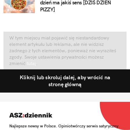
dzień ma jakiś sens [DZIŚ DZIEŃ
PIZZY]
W tym miejscu miał pojawić się niestandardowy
element artykułu lub reklama, ale nie widzisz
żadnego z tych elementów, ponieważ nie wyraziłeś
zgody. Swoje ustawienia prywatności możesz
zmienić
tutaj
.
Kliknij lub skroluj dalej, aby wrócić na
stronę główną
Najlepsze newsy w Polsce. Opiniotwórczy serwis satyryczny.