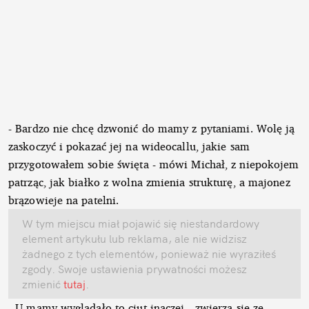
- Bardzo nie chcę dzwonić do mamy z pytaniami. Wolę ją
zaskoczyć i pokazać jej na wideocallu, jakie sam
przygotowałem sobie święta - mówi Michał, z niepokojem
patrząc, jak białko z wolna zmienia strukturę, a majonez
brązowieje na patelni.
W tym miejscu miał pojawić się niestandardowy
element artykułu lub reklama, ale nie widzisz
żadnego z tych elementów, ponieważ nie wyraziłeś
zgody. Swoje ustawienia prywatności możesz
zmienić
tutaj
.
- U mamy wyglądało to ciut inaczej - zwierza się ze