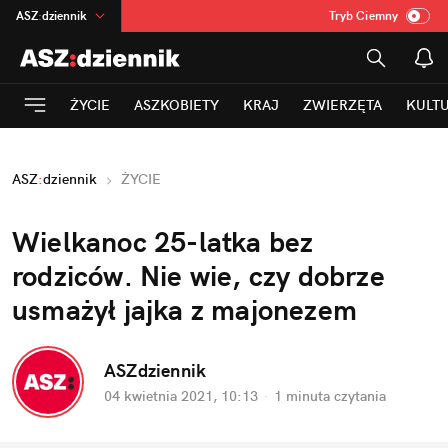
ASZ
:
dziennik
Tryb Ciemny
na
:
Temat
INN
:
Poland
ŻYCIE
ASZKOBIETY
KRAJ
ZWIERZĘTA
KULT
mama
:
DU
dad
:
HERO
ASZ
:
dziennik
ŻYCIE
Rozrywka
Wielkanoc 25-latka bez
rodziców. Nie wie, czy dobrze
usmażył jajka z majonezem
ASZdziennik
04 kwietnia 2021, 10:13
·
1 minuta
czytania