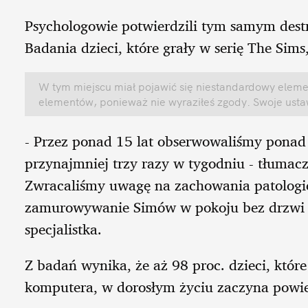
Psychologowie potwierdzili tym samym destr
Badania dzieci, które grały w serię The Sims
W tym miejscu miał pojawić się niestandardowy elemen
elementów, ponieważ nie wyraziłeś zgody. Swoje ust
- Przez ponad 15 lat obserwowaliśmy ponad 
przynajmniej trzy razy w tygodniu - tłumacz
Zwracaliśmy uwagę na zachowania patologic
zamurowywanie Simów w pokoju bez drzwi 
specjalistka.
Z badań wynika, że aż 98 proc. dzieci, któr
komputera, w dorosłym życiu zaczyna powie