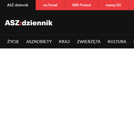
ASZ
:
dziennik
na
:
Temat
INN
:
Poland
mama
:
DU
ŻYCIE
ASZKOBIETY
KRAJ
ZWIERZĘTA
KULTURA