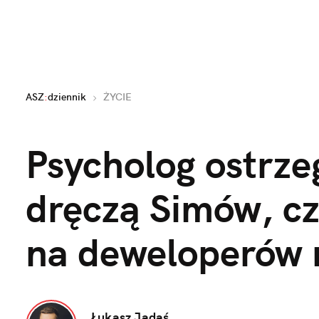
ASZ
:
dziennik
ŻYCIE
Psycholog ostrzeg
dręczą Simów, cz
na deweloperów 
Łukasz Jadaś