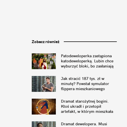
Zobacz również
Patodeweloperka zastąpiona
katodeweloperką. Lubin chce
wyburzyć bloki, bo zasłaniają
kościół
Jak stracić 187 tys. zł w
minutę? Powstał symulator
flippera mieszkaniowego
Dramat starożytnej bogini.
Ktoś ukradł i przetopił
artefakt, w którym mieszkała
Dramat dewelopera. Musi