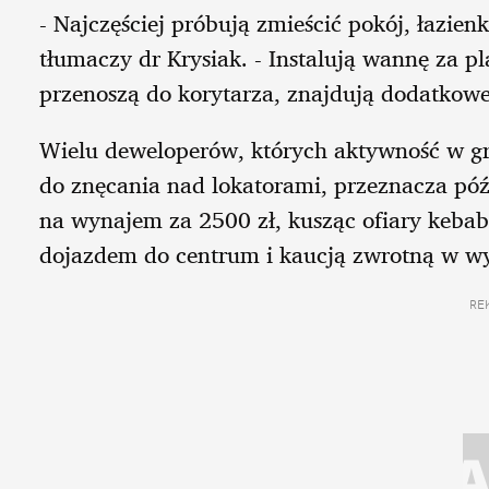
- Najczęściej próbują zmieścić pokój, łazie
tłumaczy dr Krysiak. - Instalują wannę za p
przenoszą do korytarza, znajdują dodatkowe 
Wielu deweloperów, których aktywność w grz
do znęcania nad lokatorami, przeznacza pó
na wynajem za 2500 zł, kusząc ofiary keb
dojazdem do centrum i kaucją zwrotną w w
RE