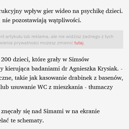
ukcyjny wpływ gier wideo na psychikę dzieci.
, nie pozostawiają wątpliwości.
t artykułu lub reklama, ale nie widzisz żadnego z tych
awienia prywatności możesz zmienić
tutaj
.
200 dzieci, które grały w Simsów
y kierująca badaniami dr Agnieszka Krysiak. -
zne, takie jak kasowanie drabinek z basenów,
lub usuwanie WC z mieszkania - tłumaczy
e znęcały się nad Simami w na ekranie
lać te schematy.