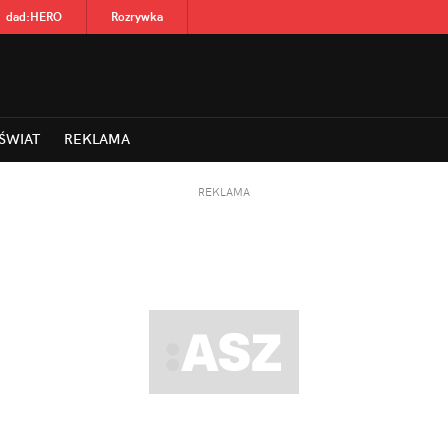
dad
:
HERO
Rozrywka
ŚWIAT
REKLAMA
REKLAMA