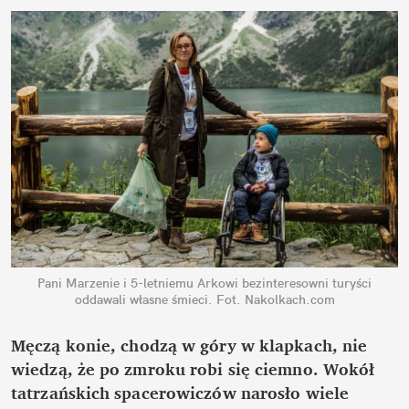
Pani Marzenie i 5-letniemu Arkowi bezinteresowni turyści
oddawali własne śmieci.
Fot. Nakolkach.com
Męczą konie, chodzą w góry w klapkach, nie
wiedzą, że po zmroku robi się ciemno. Wokół
tatrzańskich spacerowiczów narosło wiele