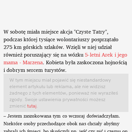
W sobotę miała miejsce akcja "Czyste Tatry",
podczas której tysiące wolontariuszy posprzątało
275 km górskich szlaków. Wzięli w niej udział
również poruszający się na wózku
5-letni Arek i jego
mama - Marzena
. Kobieta była zaskoczona hojnością
i dobrym sercem turystów.
W tym miejscu miał pojawić się niestandardowy
element artykułu lub reklama, ale nie widzisz
żadnego z tych elementów, ponieważ nie wyraziłeś
zgody. Swoje ustawienia prywatności możesz
zmienić
tutaj
.
– Jestem zaszokowana tym co wczoraj doświadczyłam.
Niektóre osoby przechodzące obok nas chciały abyśmy
zabrali ich śmieci, bo skończyli np. jeść czy pić i czemu on