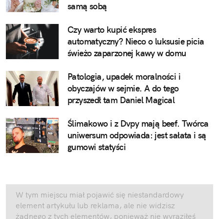
samą sobą
Czy warto kupić ekspres
automatyczny? Nieco o luksusie picia
świeżo zaparzonej kawy w domu
Patologia, upadek moralności i
obyczajów w sejmie. A do tego
przyszedł tam Daniel Magical
Ślimakowo i z Dvpy mają beef. Twórca
uniwersum odpowiada: jest sałata i są
gumowi statyści
W tym miejscu miał pojawić się niestandardowy
element artykułu lub reklama, ale nie widzisz
żadnego z tych elementów, ponieważ nie wyraziłeś