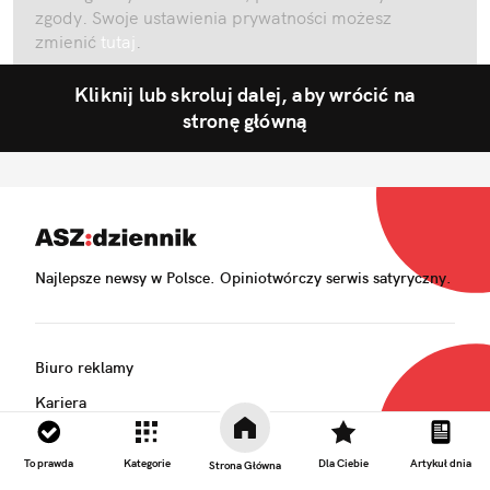
zgody. Swoje ustawienia prywatności możesz
zmienić
tutaj
.
Kliknij lub skroluj dalej, aby wrócić na
stronę główną
Najlepsze newsy w Polsce. Opiniotwórczy serwis satyryczny.
Biuro reklamy
Kariera
Skład redakcji
To prawda
Kategorie
Dla Ciebie
Artykuł dnia
Strona Główna
Kontakt