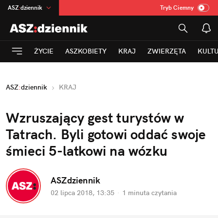
ASZ
:
dziennik
Tryb Ciemny
na
:
Temat
INN
:
Poland
ŻYCIE
ASZKOBIETY
KRAJ
ZWIERZĘTA
KULT
mama
:
DU
dad
:
HERO
ASZ
:
dziennik
KRAJ
Rozrywka
Wzruszający gest turystów w
Tatrach. Byli gotowi oddać swoje
śmieci 5-latkowi na wózku
ASZdziennik
02 lipca 2018, 13:35
·
1 minuta
czytania